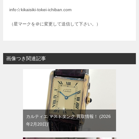
info☆kikaisiki-tokei-ichiban.com
（星マークを＠に変更して送信して下さい。）
画像つき関連記事
カルティエ マストタンク 買取情報！
2026
年2月20日