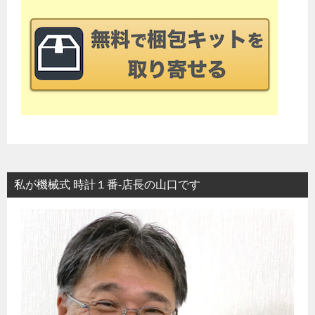
ゲ
ー
シ
ョ
ン
私が機械式 時計１番-店長の山口です