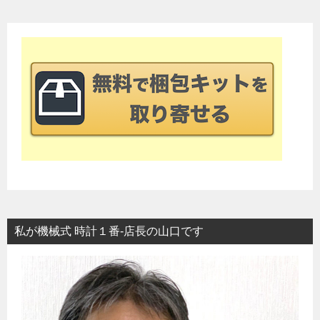
ナ
ビ
ゲ
ー
シ
ョ
ン
私が機械式 時計１番-店長の山口です