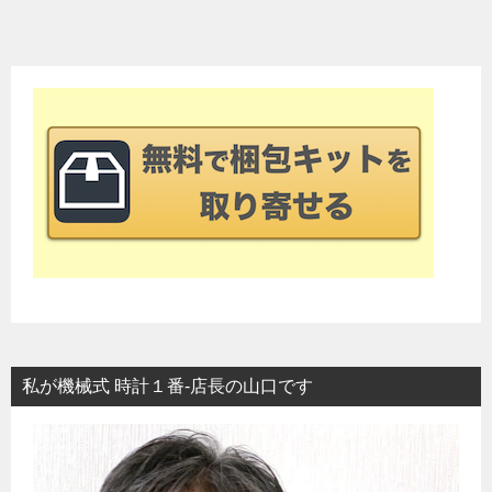
ナ
ビ
ゲ
ー
シ
ョ
ン
私が機械式 時計１番-店長の山口です