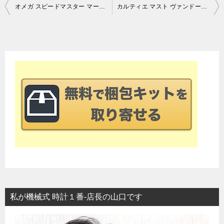
投
オメガ スピードマスター マーク40 買取情報！
カルティエ マスト ヴァンドーム 買取情報！
稿
ナ
ビ
ゲ
ー
シ
ョ
ン
私が機械式 時計１番-店長の山口です