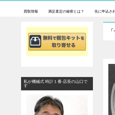
買取情報
満足査定の秘密とは？
先に申込さ
「
私が機械式 時計１番-店長の山口で
す