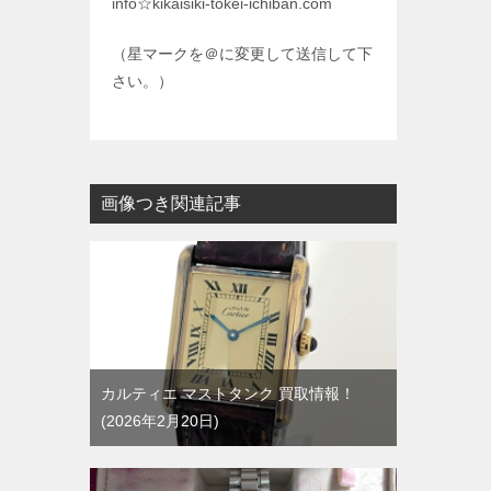
info☆kikaisiki-tokei-ichiban.com
（星マークを＠に変更して送信して下
さい。）
画像つき関連記事
カルティエ マストタンク 買取情報！
2026年2月20日