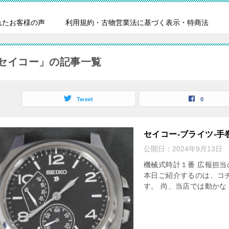
れたお客様の声
利用規約・古物営業法に基づく表示・特商法
セイコー」の記事一覧
Tweet
0
セイコー-ブライツ-手
公開日：
2024年9月13日
機械式時計１番 広報担当
本日ご紹介するのは、コチ
す。 尚、当店では動かな